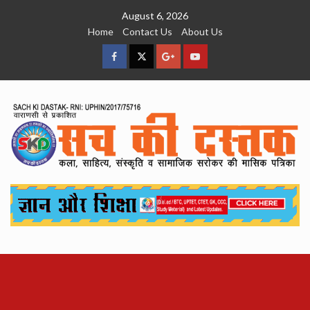
Skip
August 6, 2026
to
Home
Contact Us
About Us
content
facebook
Twitter
Google
YouTube
Plus