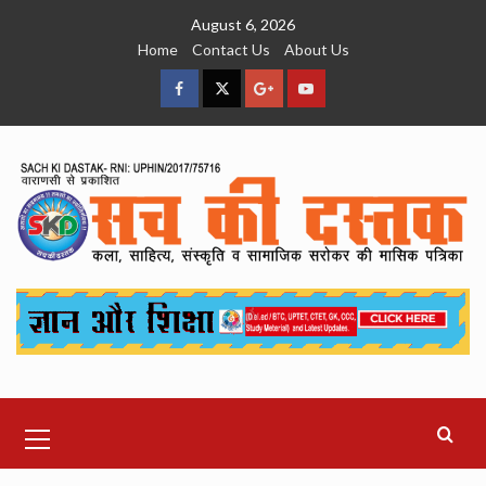
Skip
August 6, 2026
to
Home
Contact Us
About Us
content
facebook
Twitter
Google
YouTube
Plus
Primary
Menu