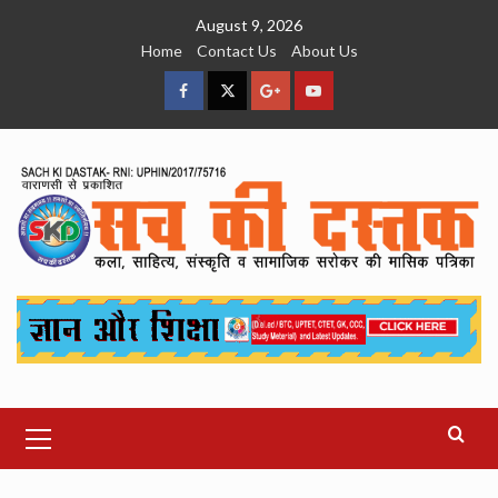
Skip
August 9, 2026
to
Home
Contact Us
About Us
content
facebook
Twitter
Google
YouTube
Plus
Primary
Menu