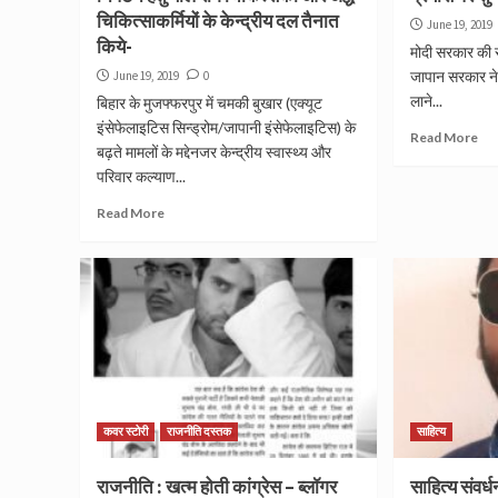
चिकित्‍सा‍कर्मियों के केन्‍द्रीय दल तैनात
June 19, 2019
किये-
मोदी सरकार की सत
जापान सरकार ने 
June 19, 2019
0
लाने...
बिहार के मुजफ्फरपुर में चमकी बुखार (एक्‍यूट
इंसेफेलाइटिस सिन्‍ड्रोम/जापानी इंसेफेलाइटिस) के
Read More
बढ़ते मामलों के मद्देनजर केन्‍द्रीय स्‍वास्‍थ्‍य और
परिवार कल्‍याण...
Read More
कवर स्टोरी
राजनीति दस्तक
साहित्य
राजनीति : खत्म होती कांग्रेस – ब्लॉगर
साहित्य संवर्