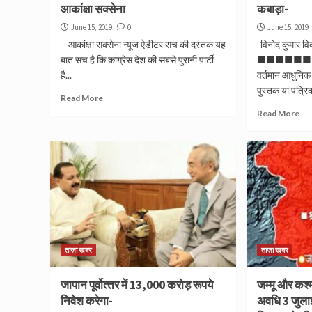
आकांक्षा सक्सेना
कबाड़ा-
June 15, 2019
0
June 15, 2019
-आकांक्षा सक्सेना न्यूज ऐडीटर सच की दस्तक यह
-विनोद कुमार वि
बात सच है कि कांग्रेस देश की सबसे पुरानी पार्टी
■■■■■■
है...
वर्तमान आधुनिक व
पुस्तक या पत्रि
Read More
Read More
ताज़ा खबर
ताज़ा खबर
जापान पूर्वोत्‍तर में 13,000 करोड़ रूपये
जम्मू और कश्
निवेश करेगा-
अवधि 3 जुलाई