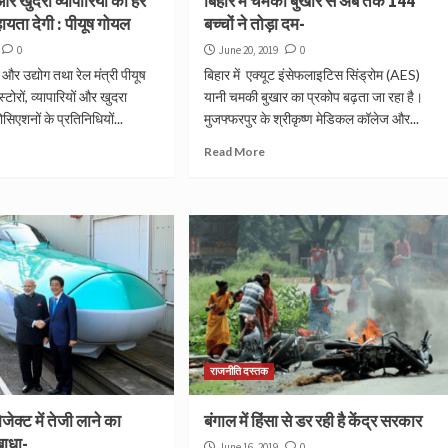
र खुदरा व्यापारियों को हर
बिहार में चमकी बुखार से अब तक 144
ायता देगी : पीयूष गोयल
बच्चों ने तोड़ा दम-
0
June 20, 2019
0
य और उद्योग तथा रेल मंत्री पीयूष
बिहार में एक्यूट इंसेफलाइटिस सिंड्रोम (AES)
्टोरों, व्यापारियों और खुदरा
यानी चमकी बुखार का प्रकोप बढ़ता जा रहा है।
ोसिएशनों के प्रतिनिधियों...
मुजफ्फरपुर के श्रीकृष्ण मेडिकल कॉलेज और...
Read More
राजनीति दस्तक
रोजेक्ट में तेजी लाने का
बंगाल में हिंसा से डर रही है केंद्र सरकार
 बाधा-
June 16, 2019
0