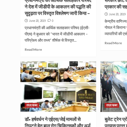
प्रधानमंत्री की आर्थिक सलाहकार परिषद
सरकार छोटे औ
ने देश में जीडीपी के आकलन की पद्धति की
प्रकार की सह
सुदृढ़ता पर विस्तृत विश्लेषण जारी किया –
June 20, 2019
June 20, 2019
0
केन्द्रीय वाणिज्
गोयल ने किराना स
प्रधानमंत्री की आर्थिक सलाहकार परिषद (ईएसी-
व्यापारियों की एस
पीएम) ने बुधवार को “भारत में जीडीपी आकलन –
परिप्रेक्ष्य और तथ्य” शीर्षक से विस्तृत...
Read More
Read More
ताज़ा खबर
ताज़ा खबर
डॉ• हर्षवर्धन ने एईएस/जेई मामलों से
बुलेट ट्रेन प्
निपटने हेतु बाल रोग चिकित्‍सकों और अर्द्ध
प्रयास परन्तु