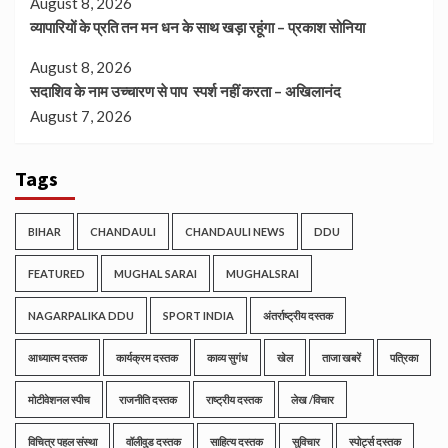
August 8, 2026
व्यापारियों के प्रति तन मन धन के साथ खड़ा रहूंगा – प्रकाश सोनिया
August 8, 2026
सदाशिव के नाम उच्चारण से पाप स्पर्श नहीं करता – अखिलानंद
August 7, 2026
Tags
BIHAR
CHANDAULI
CHANDAULI NEWS
DDU
FEATURED
MUGHAL SARAI
MUGHALSRAI
NAGARPALIKA DDU
SPORT INDIA
अंतर्राष्ट्रीय दस्तक
आध्यात्म दस्तक
कार्यक्रम दस्तक
काव्य सुगंध
खेल
ताजा खबरें
पत्रिका
मोटीवेशनल स्पीच
राजनीति दस्तक
राष्ट्रीय दस्तक
लेख /विचार
विचित्र पहल संस्था
वॉलीवुड दस्तक
साहित्य दस्तक
सुविचार
स्पोर्ट्स दस्तक