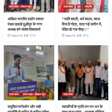
हमारा शहर : लोकल न्यूज
ताज़ा खबर
मुद्दा
राष्ट्रीय
अखिल भारतीय उद्योग व्यापार
“जाति बदली, धर्म बदला, बदल
मंडल इकाई दुल्हीपुर के नगर
दिया है गोत्र, दादा गड़े ज़मीन में,
अध्यक्ष बने संतोष विश्वकर्मा
पंडित हो गया पौत्र।”
August 10, 2026
0
August 8, 2026
0
ताज़ा खबर
हमारा शहर : लोकल न्यूज
ताज़ा खबर
समुचित मार्गदर्शन और सही
व्यापारियों के प्रति तन मन धन के
रणनीति से कठिन से कठिन परीक्षा
साथ खड़ा रहूंगा – प्रकाश सोनिया