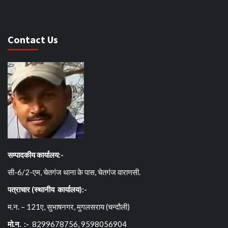
Contact Us
सम्पादकीय कार्यालय:-
सी-6/2-एम, चेतगंज थाना के पास, चेतगंज वाराणसी.
पत्राचार (स्थानीय कार्यालय):-
म.न. – 121ए, सुभाषनगर, मुगलसराय (चन्दौली)
मो.न. :-
8299678756, 9598056904