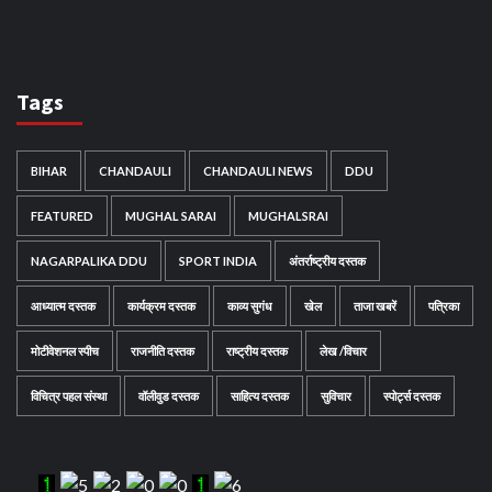
Tags
BIHAR
CHANDAULI
CHANDAULI NEWS
DDU
FEATURED
MUGHAL SARAI
MUGHALSRAI
NAGARPALIKA DDU
SPORT INDIA
अंतर्राष्ट्रीय दस्तक
आध्यात्म दस्तक
कार्यक्रम दस्तक
काव्य सुगंध
खेल
ताजा खबरें
पत्रिका
मोटीवेशनल स्पीच
राजनीति दस्तक
राष्ट्रीय दस्तक
लेख /विचार
विचित्र पहल संस्था
वॉलीवुड दस्तक
साहित्य दस्तक
सुविचार
स्पोर्ट्स दस्तक