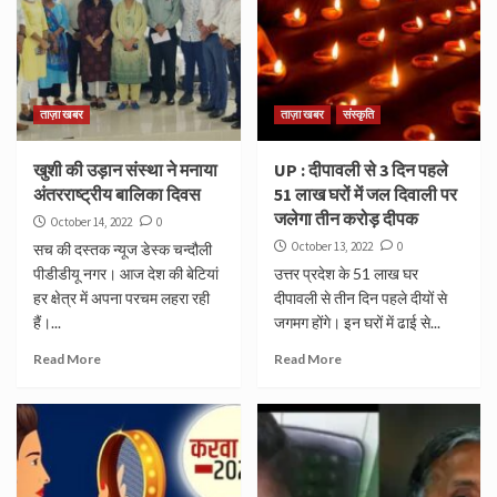
ताज़ा खबर
ताज़ा खबर
संस्कृति
खुशी की उड़ान संस्था ने मनाया
UP : दीपावली से 3 दिन पहले
अंतरराष्ट्रीय बालिका दिवस
51 लाख घरों में जल दिवाली पर
जलेगा तीन करोड़ दीपक
October 14, 2022
0
October 13, 2022
0
सच की दस्तक न्यूज डेस्क चन्दौली
पीडीडीयू नगर। आज देश की बेटियां
उत्तर प्रदेश के 51 लाख घर
हर क्षेत्र में अपना परचम लहरा रही
दीपावली से तीन दिन पहले दीयों से
हैं।...
जगमग होंगे। इन घरों में ढाई से...
Read More
Read More