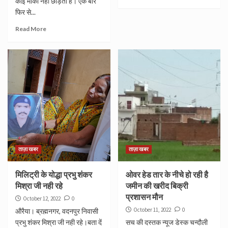
कोई मौका नहीं छोड़ती हैं। एक बार
फिर से...
Read More
ताज़ा खबर
ताज़ा खबर
मिलिट्री के योद्धा प्रभु शंकर
ओवर हेड तार के नीचे हो रही है
मिश्रा जी नही रहे
जमीन की खरीद बिक्री
प्रशासन मौन
October 12, 2022
0
October 11, 2022
0
औरैया। ब्रह्मनगर, वदनपुर निवासी
प्रभु शंकर मिश्रा जी नही रहे।बता दें
सच की दस्तक न्यूज डेस्क चन्दौली