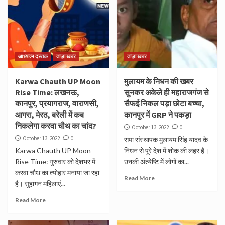
आध्यात्म दस्तक
ताज़ा खबर
ताज़ा खबर
Karwa Chauth UP Moon
मुलायम के निधन की खबर
Rise Time: लखनऊ,
सुनकर अकेले ही महाराजगंज से
कानपुर, प्रयागराज, वाराणसी,
सैफई निकल पड़ा छोटा बच्चा,
आगरा, मेरठ, बरेली में कब
कानपुर में GRP ने पकड़ा
निकलेगा करवा चौथ का चांद?
October 13, 2022
0
October 13, 2022
0
सपा संस्थापक मुलायम सिंह यादव के
Karwa Chauth UP Moon
निधन से पूरे देश में शोक की लहर है।
Rise Time: गुरुवार को देशभर में
उनकी अंत्येष्टि में लोगों का...
करवा चौथ का त्योहार मनाया जा रहा
Read More
है। सुहागन महिलाएं...
Read More