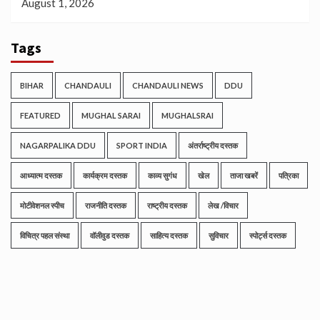
August 1, 2026
Tags
BIHAR
CHANDAULI
CHANDAULI NEWS
DDU
FEATURED
MUGHAL SARAI
MUGHALSRAI
NAGARPALIKA DDU
SPORT INDIA
अंतर्राष्ट्रीय दस्तक
आध्यात्म दस्तक
कार्यक्रम दस्तक
काव्य सुगंध
खेल
ताजा खबरें
पत्रिका
मोटीवेशनल स्पीच
राजनीति दस्तक
राष्ट्रीय दस्तक
लेख /विचार
विचित्र पहल संस्था
वॉलीवुड दस्तक
साहित्य दस्तक
सुविचार
स्पोर्ट्स दस्तक