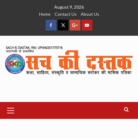
Skip
August 9, 2026
to
Home
Contact Us
About Us
content
facebook
Twitter
Google
YouTube
Plus
Primary
Menu