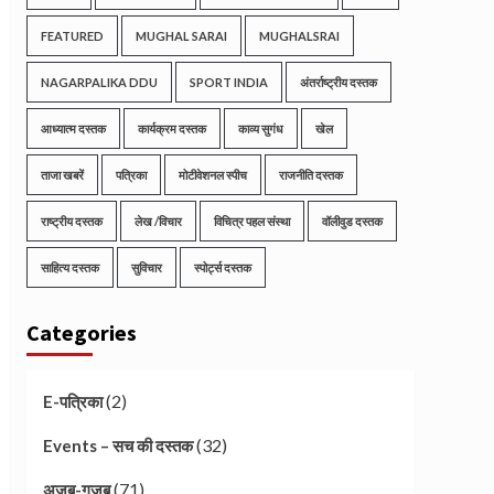
FEATURED
MUGHAL SARAI
MUGHALSRAI
NAGARPALIKA DDU
SPORT INDIA
अंतर्राष्ट्रीय दस्तक
आध्यात्म दस्तक
कार्यक्रम दस्तक
काव्य सुगंध
खेल
ताजा खबरें
पत्रिका
मोटीवेशनल स्पीच
राजनीति दस्तक
राष्ट्रीय दस्तक
लेख /विचार
विचित्र पहल संस्था
वॉलीवुड दस्तक
साहित्य दस्तक
सुविचार
स्पोर्ट्स दस्तक
Categories
(2)
E-पत्रिका
(32)
Events – सच की दस्तक
(71)
अजब-गजब