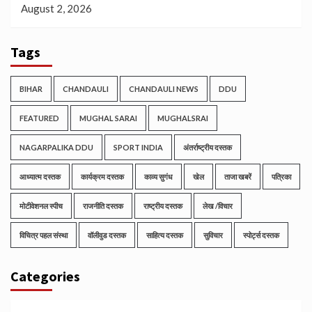
August 2, 2026
Tags
BIHAR
CHANDAULI
CHANDAULI NEWS
DDU
FEATURED
MUGHAL SARAI
MUGHALSRAI
NAGARPALIKA DDU
SPORT INDIA
अंतर्राष्ट्रीय दस्तक
आध्यात्म दस्तक
कार्यक्रम दस्तक
काव्य सुगंध
खेल
ताजा खबरें
पत्रिका
मोटीवेशनल स्पीच
राजनीति दस्तक
राष्ट्रीय दस्तक
लेख /विचार
विचित्र पहल संस्था
वॉलीवुड दस्तक
साहित्य दस्तक
सुविचार
स्पोर्ट्स दस्तक
Categories