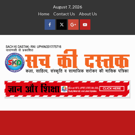
Skip
August 7, 2026
to
Home
Contact Us
About Us
content
facebook
Twitter
Google
YouTube
Plus