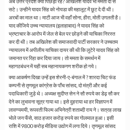
अब उत्तर प्रदेश क्यों पिछड़ा रहे? अखिलेश यादव भी ममता दी से
सटे। उन्हीने यादव सिंह को नोयडा की महालूट में छूट दे दी थी।
अरबों का माल था। माटी आज भी वहाँ सोना, हीरा, मोती उगलती है।
याद कीजिये उच्च न्यायालय (इलाहाबाद) ने यादव सिंह को
भ्रष्टाचार के आरोप में जेल से बेल पर छोड़ने की याचिका निरस्त
कर दी थी। तब अखिलेश की समाजवादी पार्टी सरकार ने उच्चतम
न्यायालय में अपीलीय याचिका दायर की थी कि लुटेरे यादव सिंह को
जमानत पर रिहा कर दिया जाय। तो ममता के समर्थन में
महागठबंधन में यही सब महानायकगण शरीक हो गये।
क्या आकर्षण दिखा उन्हें इस शेरनी-ए-बंगाल में ? शारदा चिट फंड
कम्पनी से तृणमूल कांग्रेस के पाँच सांसद, दो मंत्री और कई
पदाधिकारी जुड़े थे। अध्यक्ष सुदीप्त सेन ने सौ रुपये का डेढ़ सौ कर
देने का लुभावना सूत्र गाया था। इसे दुहराया था हर विज्ञापन में
लावण्यमयी, रूपवती फिल्म अभिनेत्री शताब्दी राय ने। सत्रह लाख
भोले जन फँसे, साठ हजार करोड़ रुपये का गोलमाल हुआ। इसी
राशि में 9800 करोड़ मीडिया उद्योग में लगा दिये। तृणमूल सांसद