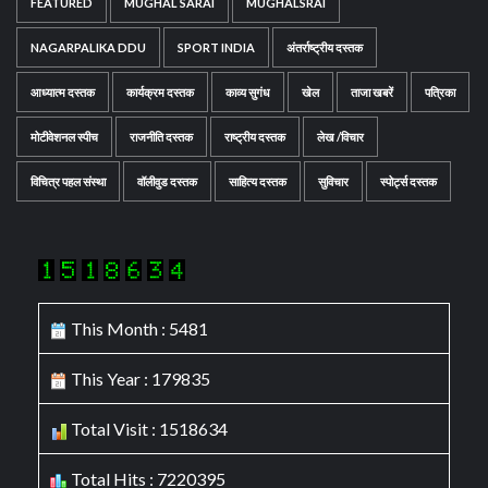
FEATURED
MUGHAL SARAI
MUGHALSRAI
NAGARPALIKA DDU
SPORT INDIA
अंतर्राष्ट्रीय दस्तक
आध्यात्म दस्तक
कार्यक्रम दस्तक
काव्य सुगंध
खेल
ताजा खबरें
पत्रिका
मोटीवेशनल स्पीच
राजनीति दस्तक
राष्ट्रीय दस्तक
लेख /विचार
विचित्र पहल संस्था
वॉलीवुड दस्तक
साहित्य दस्तक
सुविचार
स्पोर्ट्स दस्तक
This Month : 5481
This Year : 179835
Total Visit : 1518634
Total Hits : 7220395