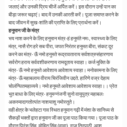
जलाएं और उनकी प्रिय चीजें अर्पित करें। इस दौरान उन्हें पान का
बीड़ा जरूर चढ़ाएं। बाद में उनकी आरती करें। पूजा समाप्त करने के
बाद जीवन में सुख-शांति की प्राप्ति के लिए प्रार्थना करें।
हनुमान जी के मंत्र
भय नाश करने के लिए हनुमान मंत्र-हं हनुमंते नमः, स्वास्थ्य के लिए
मंत्र, नासै रोग हरे सब पीरा, जपत निरंतर हनुमत बीरा, संकट दूर
करने का मंत्र- ऊॅं नमो हनुमते रूद्रावताराय सर्वशत्रुसंहारणाय
सर्वरोग हराय सर्ववशीकरणाय रामदूताय स्वाहा। कर्ज मुक्ति के
मंत्र- ऊॅं नमो हनुमते आवेशाय आवेशाय स्वाहा। मनोकामना के लिए
मंत्र- ऊॅं महाबलाय वीराय चिरंजिवीन उद्दते. हारिणे वज्र देहाय
चोलंग्घितमहाव्यये। नमो हनुमते आवेशाय आवेशाय स्वाहा।। प्रेत
भुत बाधा के लिए मंत्र- हनुमन्नंजनी सुनो वायुपुत्र महाबलः
अकस्मादागतोत्पांत नाशयाशु नमोस्तुते।
वही क्षेत्र के भलेहटा गाव स्थित हनुमान गढ़ी में मंशा के सानिध्य से
सैकड़ों भक्तों द्वारा हनुमान जी का पूजा पाठ किया गया। पूजा पाठ के
दौरान प्रिंस सिंह, मोहित सिंह (दादा), राज त्रिपाठी, आशु