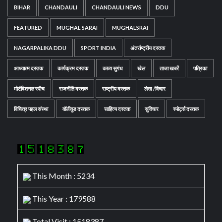
BIHAR
CHANDAULI
CHANDAULI NEWS
DDU
FEATURED
MUGHAL SARAI
MUGHALSRAI
NAGARPALIKA DDU
SPORT INDIA
अंतर्राष्ट्रीय दस्तक
आध्यात्म दस्तक
कार्यक्रम दस्तक
काव्य सुगंध
खेल
ताजा खबरें
पत्रिका
मोटीवेशनल स्पीच
राजनीति दस्तक
राष्ट्रीय दस्तक
लेख /विचार
विचित्र पहल संस्था
वॉलीवुड दस्तक
साहित्य दस्तक
सुविचार
स्पोर्ट्स दस्तक
This Month : 5234
This Year : 179588
Total Visit : 1518387