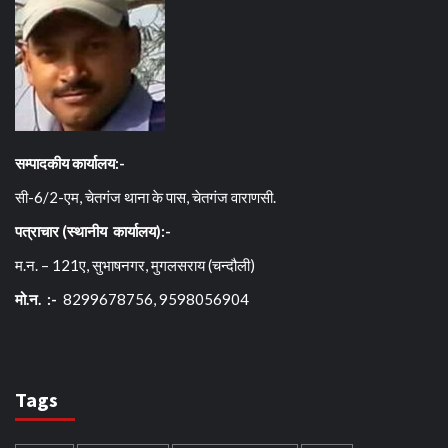
सम्पादकीय कार्यालय:-
सी-6/2-एम, चेतगंज थाना के पास, चेतगंज वाराणसी.
पत्राचार (स्थानीय कार्यालय):-
म.न. – 121ए, सुभाषनगर, मुगलसराय (चन्दौली)
मो.न. :-
8299678756, 9598056904
Tags