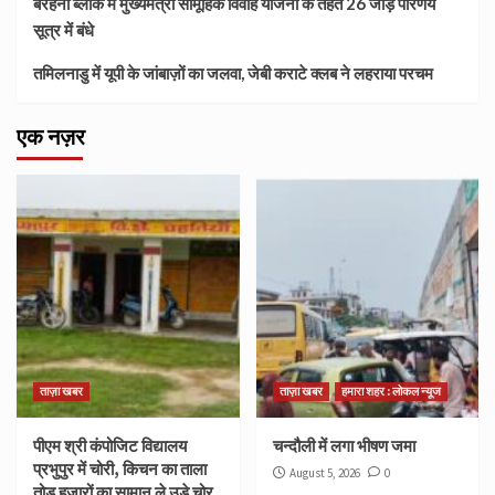
बरहनी ब्लॉक में मुख्यमंत्री सामूहिक विवाह योजना के तहत 26 जोड़े परिणय
सूत्र में बंधे
तमिलनाडु में यूपी के जांबाज़ों का जलवा, जेबी कराटे क्लब ने लहराया परचम
एक नज़र
ताज़ा खबर
ताज़ा खबर
हमारा शहर : लोकल न्यूज
पीएम श्री कंपोजिट विद्यालय
चन्दौली में लगा भीषण जमा
प्रभुपुर में चोरी, किचन का ताला
August 5, 2026
0
तोड़ हजारों का सामान ले उड़े चोर