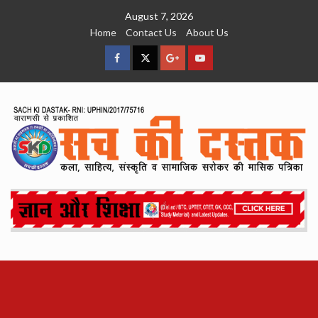
Skip
August 7, 2026
to
Home
Contact Us
About Us
content
facebook
Twitter
Google
YouTube
Plus