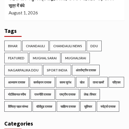
सूत्र में बंधे
August 1, 2026
Tags
BIHAR
CHANDAULI
CHANDAULI NEWS
DDU
FEATURED
MUGHAL SARAI
MUGHALSRAI
NAGARPALIKA DDU
SPORT INDIA
अंतर्राष्ट्रीय दस्तक
आध्यात्म दस्तक
कार्यक्रम दस्तक
काव्य सुगंध
खेल
ताजा खबरें
पत्रिका
मोटीवेशनल स्पीच
राजनीति दस्तक
राष्ट्रीय दस्तक
लेख /विचार
विचित्र पहल संस्था
वॉलीवुड दस्तक
साहित्य दस्तक
सुविचार
स्पोर्ट्स दस्तक
Categories