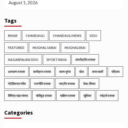
August 1, 2026
Tags
BIHAR
CHANDAULI
CHANDAULI NEWS
DDU
FEATURED
MUGHAL SARAI
MUGHALSRAI
NAGARPALIKA DDU
SPORT INDIA
अंतर्राष्ट्रीय दस्तक
आध्यात्म दस्तक
कार्यक्रम दस्तक
काव्य सुगंध
खेल
ताजा खबरें
पत्रिका
मोटीवेशनल स्पीच
राजनीति दस्तक
राष्ट्रीय दस्तक
लेख /विचार
विचित्र पहल संस्था
वॉलीवुड दस्तक
साहित्य दस्तक
सुविचार
स्पोर्ट्स दस्तक
Categories