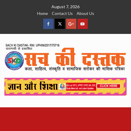
Skip
August 7, 2026
to
Home
Contact Us
About Us
content
facebook
Twitter
Google
YouTube
Plus