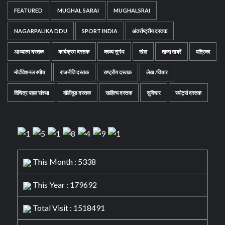
FEATURED
MUGHAL SARAI
MUGHALSRAI
NAGARPALIKA DDU
SPORT INDIA
अंतर्राष्ट्रीय दस्तक
आध्यात्म दस्तक
कार्यक्रम दस्तक
काव्य सुगंध
खेल
ताजा खबरें
पत्रिका
मोटीवेशनल स्पीच
राजनीति दस्तक
राष्ट्रीय दस्तक
लेख /विचार
विचित्र पहल संस्था
वॉलीवुड दस्तक
साहित्य दस्तक
सुविचार
स्पोर्ट्स दस्तक
This Month : 5338
This Year : 179692
Total Visit : 1518491