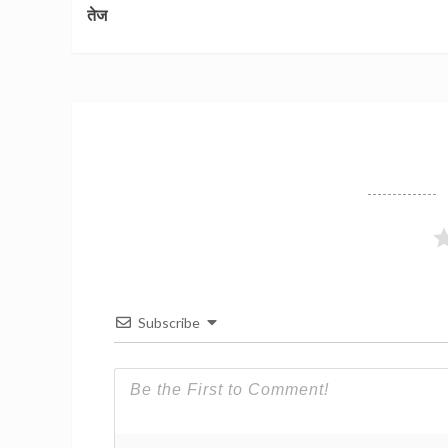
Reading
तेज
Subscribe