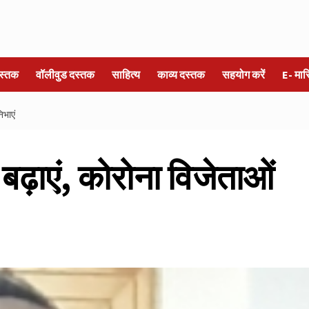
स्तक
वॉलीवुड दस्तक
साहित्य
काव्य दस्तक
सहयोग करें
E- मा
िभाएं
ढ़ाएं, कोरोना विजेताओं