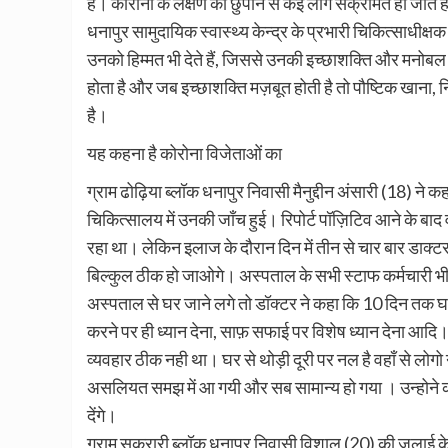
है। कोरोना के लक्षण को छुपाने से कई लोग संक्रमित हो जाते हैं
धनापुर सामुदायिक स्वास्थ्य केन्द्र के प्रभारी चिकित्साधीक्षक 
उनको हिम्मत भी देते हैं, जिससे उनकी इच्छाशक्ति और मनोबल
होता है और जब इच्छाशक्ति मज़बूत होती है तो पौष्टिक खाना,
है।
यह कहना है कोरोना विजेताओं का
ग्राम ढोढ़िया ब्लॉक धनापुर निवासी मैनुद्दीन अंसारी (18) ने 
चिकित्सालय में उनकी जाँच हुई। रिपोर्ट पॉज़िटिव आने के बाद
रहा था। लेकिन इलाज के दौरान दिन में तीन से चार बार डाक्
बिल्कुल ठीक हो जाओगे। अस्पताल के सभी स्टाफ कर्मचारी भी
अस्पताल से घर जाने लगे तो डॉक्टर ने कहा कि 10 दिन तक घर मे
करने पर ही ध्यान देना, साफ़ सफाई पर विशेष ध्यान देना आद
व्यवहार ठीक नही था। घर से थोड़ी दूरी पर नल है वहाँ से लोगो
असलियत समझ में आ गयी और सब सामान्य हो गया । उन्होने कह
देंगे।
ग्राम सकरारी ब्लॉक धनापुर निवासी विशाल (20) की जुलाई के 