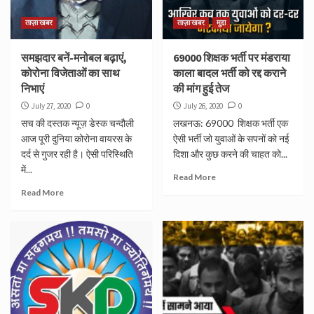
ताज़ा खबर
ताज़ा खबर
मुद्दा
समझदार बनें-मनोबल बढ़ाएं,
69000 शिक्षक भर्ती पर मंडराया
कोरोना विजेताओं का साथ
काला बादल भर्ती को रद्द कराने
निभाएं
की मांग हुई तेज
July 27, 2020
0
July 26, 2020
0
सच की दस्तक न्यूज़ डेस्क चन्दौली
लखनऊ: 69000 शिक्षक भर्ती एक
आज पूरी दुनिया कोरोना वायरस के
ऐसी भर्ती जो युवाओं के सपनों को नई
दर्द से गुजर रही है। ऐसी परिस्थिति
दिशा और कुछ करने की चाहत को...
में...
Read More
Read More