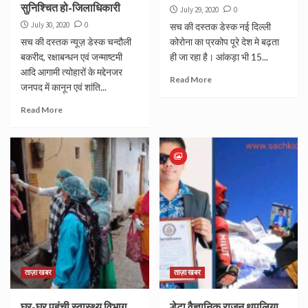
सुनिश्चित हो-जिलाधिकारी
July 29, 2020
0
July 30, 2020
0
सच की दस्तक डेस्क नई दिल्ली
सच की दस्तक न्यूज़ डेस्क चन्दौली
कोरोना का प्रकोप पूरे देश मे बढ़ता
बकरीद, रक्षाबन्धन एवं जन्माष्टमी
ही जा रहा है। आंकड़ा भी 15...
आदि आगामी त्योहारों के मद्देनजर
Read More
जनपद में कानून एवं शांति...
Read More
ताज़ा खबर
ताज़ा खबर
घर-घर पहुंची स्वास्थ्य विभाग
डेटा वैज्ञानिक राजन थपलिया