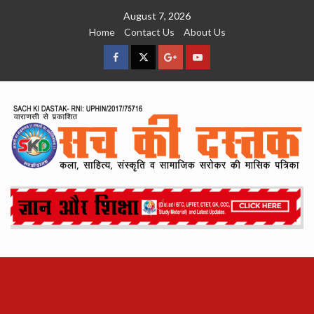
Skip
August 7, 2026
to
Home
Contact Us
About Us
content
facebook
Twitter
Google
YouTube
Plus