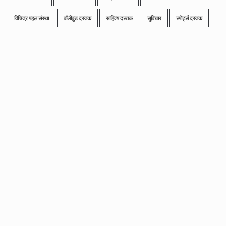
विचित्र पहल संस्था
वॉलीवुड दस्तक
साहित्य दस्तक
सुविचार
स्पोर्ट्स दस्तक