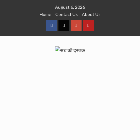
Skip
August 6, 2026
to
Home
Contact Us
About Us
content
facebook
Twitter
Google
YouTube
Plus