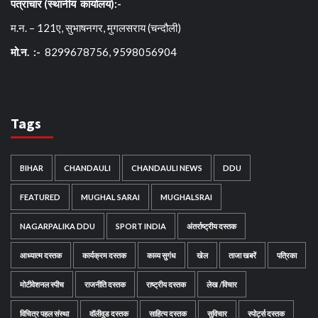
पत्राचार (स्थानीय कार्यालय):-
म.न. – 121ए, सुभाषनगर, मुगलसराय (चन्दौली)
मो.न. :-
8299678756, 9598056904
Tags
BIHAR
CHANDAULI
CHANDAULI NEWS
DDU
FEATURED
MUGHAL SARAI
MUGHALSRAI
NAGARPALIKA DDU
SPORT INDIA
अंतर्राष्ट्रीय दस्तक
आध्यात्म दस्तक
कार्यक्रम दस्तक
काव्य सुगंध
खेल
ताजा खबरें
पत्रिका
मोटीवेशनल स्पीच
राजनीति दस्तक
राष्ट्रीय दस्तक
लेख /विचार
विचित्र पहल संस्था
वॉलीवुड दस्तक
साहित्य दस्तक
सुविचार
स्पोर्ट्स दस्तक