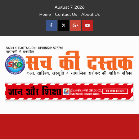
Skip
August 7, 2026
to
Home
Contact Us
About Us
content
facebook
Twitter
Google
YouTube
Plus