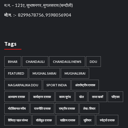
म.न. – 121ए, सुभाषनगर, मुगलसराय (चन्दौली)
मो.न. :-
8299678756, 9598056904
Tags
BIHAR
CHANDAULI
CHANDAULI NEWS
DDU
FEATURED
MUGHAL SARAI
MUGHALSRAI
NAGARPALIKA DDU
SPORT INDIA
अंतर्राष्ट्रीय दस्तक
आध्यात्म दस्तक
कार्यक्रम दस्तक
काव्य सुगंध
खेल
ताजा खबरें
पत्रिका
मोटीवेशनल स्पीच
राजनीति दस्तक
राष्ट्रीय दस्तक
लेख /विचार
विचित्र पहल संस्था
वॉलीवुड दस्तक
साहित्य दस्तक
सुविचार
स्पोर्ट्स दस्तक