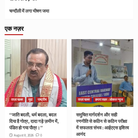
चन्दौली में लगा भीषण जमा
एक नज़र
ताज़ा खबर
मुद्दा
राष्ट्रीय
ताज़ा खबर
हमारा शहर : लोकल न्यूज
“जाति बदली, धर्म बदला, बदल
समुचित मार्गदर्शन और सही
दिया है गोत्र, दादा गड़े ज़मीन में,
रणनीति से कठिन से कठिन परीक्षा
पंडित हो गया पौत्र।”
में सफलता संभव : आईएएस इशित्व
आनंद
August 8, 2026
0