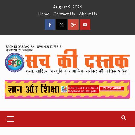
Skip
August 9, 2026
to
Home
Contact Us
About Us
content
facebook
Twitter
Google
YouTube
Plus
Primary
Menu