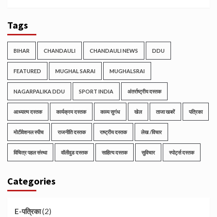
Tags
BIHAR
CHANDAULI
CHANDAULI NEWS
DDU
FEATURED
MUGHAL SARAI
MUGHALSRAI
NAGARPALIKA DDU
SPORT INDIA
अंतर्राष्ट्रीय दस्तक
आध्यात्म दस्तक
कार्यक्रम दस्तक
काव्य सुगंध
खेल
ताजा खबरें
पत्रिका
मोटीवेशनल स्पीच
राजनीति दस्तक
राष्ट्रीय दस्तक
लेख /विचार
विचित्र पहल संस्था
वॉलीवुड दस्तक
साहित्य दस्तक
सुविचार
स्पोर्ट्स दस्तक
Categories
(2)
E-पत्रिका