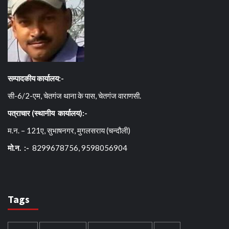
सम्पादकीय कार्यालय:-
सी-6/2-एम, चेतगंज थाना के पास, चेतगंज वाराणसी.
पत्राचार (स्थानीय कार्यालय):-
म.न. – 121ए, सुभाषनगर, मुगलसराय (चन्दौली)
मो.न. :-
8299678756, 9598056904
Tags