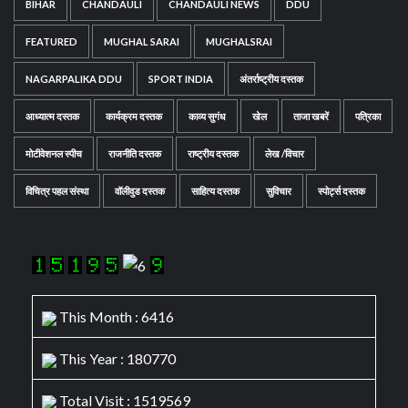
BIHAR
CHANDAULI
CHANDAULI NEWS
DDU
FEATURED
MUGHAL SARAI
MUGHALSRAI
NAGARPALIKA DDU
SPORT INDIA
अंतर्राष्ट्रीय दस्तक
आध्यात्म दस्तक
कार्यक्रम दस्तक
काव्य सुगंध
खेल
ताजा खबरें
पत्रिका
मोटीवेशनल स्पीच
राजनीति दस्तक
राष्ट्रीय दस्तक
लेख /विचार
विचित्र पहल संस्था
वॉलीवुड दस्तक
साहित्य दस्तक
सुविचार
स्पोर्ट्स दस्तक
This Month : 6416
This Year : 180770
Total Visit : 1519569