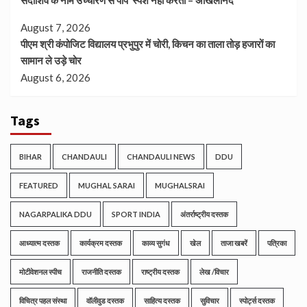
सदाशिव के नाम उच्चारण से पाप स्पर्श नहीं करता – अखिलानंद
August 7, 2026
पीएम श्री कंपोजिट विद्यालय प्रभुपुर में चोरी, किचन का ताला तोड़ हजारों का
सामान ले उड़े चोर
August 6, 2026
Tags
BIHAR
CHANDAULI
CHANDAULI NEWS
DDU
FEATURED
MUGHAL SARAI
MUGHALSRAI
NAGARPALIKA DDU
SPORT INDIA
अंतर्राष्ट्रीय दस्तक
आध्यात्म दस्तक
कार्यक्रम दस्तक
काव्य सुगंध
खेल
ताजा खबरें
पत्रिका
मोटीवेशनल स्पीच
राजनीति दस्तक
राष्ट्रीय दस्तक
लेख /विचार
विचित्र पहल संस्था
वॉलीवुड दस्तक
साहित्य दस्तक
सुविचार
स्पोर्ट्स दस्तक