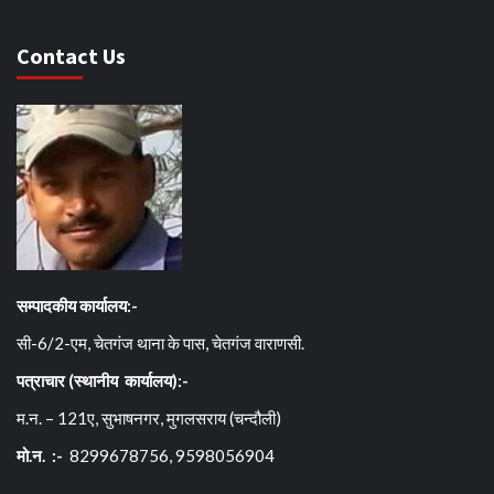
Contact Us
सम्पादकीय कार्यालय:-
सी-6/2-एम, चेतगंज थाना के पास, चेतगंज वाराणसी.
पत्राचार (स्थानीय कार्यालय):-
म.न. – 121ए, सुभाषनगर, मुगलसराय (चन्दौली)
मो.न. :-
8299678756, 9598056904