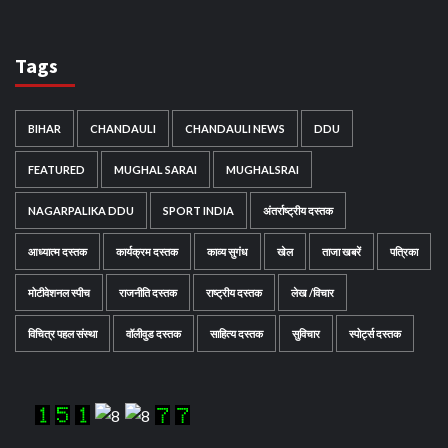
Tags
BIHAR
CHANDAULI
CHANDAULI NEWS
DDU
FEATURED
MUGHAL SARAI
MUGHALSRAI
NAGARPALIKA DDU
SPORT INDIA
अंतर्राष्ट्रीय दस्तक
आध्यात्म दस्तक
कार्यक्रम दस्तक
काव्य सुगंध
खेल
ताजा खबरें
पत्रिका
मोटीवेशनल स्पीच
राजनीति दस्तक
राष्ट्रीय दस्तक
लेख /विचार
विचित्र पहल संस्था
वॉलीवुड दस्तक
साहित्य दस्तक
सुविचार
स्पोर्ट्स दस्तक