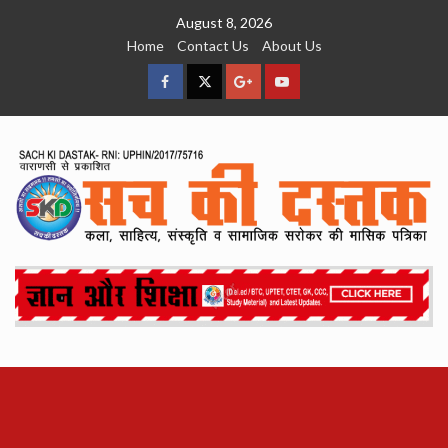
Skip
August 8, 2026
to
Home
Contact Us
About Us
content
facebook
Twitter
Google
YouTube
Plus