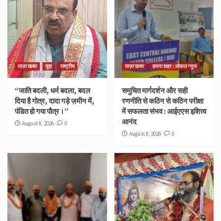
ताज़ा खबर
मुद्दा
राष्ट्रीय
ताज़ा खबर
हमारा शहर : लोकल न्यूज
“जाति बदली, धर्म बदला, बदल
समुचित मार्गदर्शन और सही
दिया है गोत्र, दादा गड़े ज़मीन में,
रणनीति से कठिन से कठिन परीक्षा
पंडित हो गया पौत्र।”
में सफलता संभव : आईएएस इशित्व
आनंद
August 8, 2026
0
August 8, 2026
0