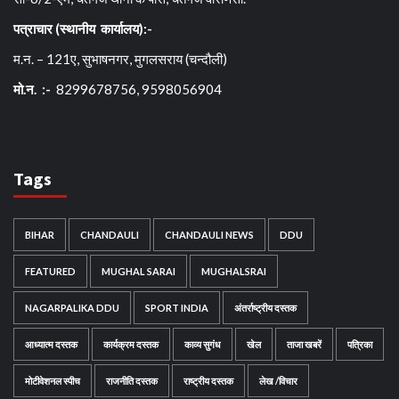
पत्राचार (स्थानीय कार्यालय):-
म.न. – 121ए, सुभाषनगर, मुगलसराय (चन्दौली)
मो.न. :-
8299678756, 9598056904
Tags
BIHAR
CHANDAULI
CHANDAULI NEWS
DDU
FEATURED
MUGHAL SARAI
MUGHALSRAI
NAGARPALIKA DDU
SPORT INDIA
अंतर्राष्ट्रीय दस्तक
आध्यात्म दस्तक
कार्यक्रम दस्तक
काव्य सुगंध
खेल
ताजा खबरें
पत्रिका
मोटीवेशनल स्पीच
राजनीति दस्तक
राष्ट्रीय दस्तक
लेख /विचार