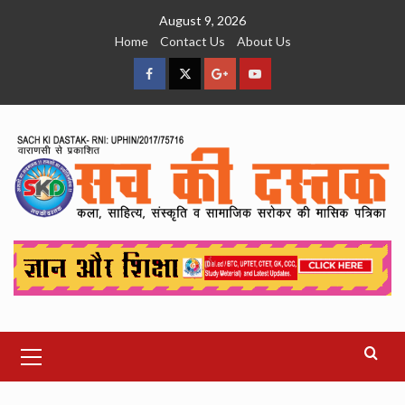
Skip
August 9, 2026
to
Home
Contact Us
About Us
content
facebook
Twitter
Google
YouTube
Plus
Primary
Menu