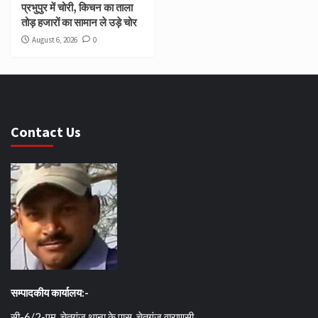
प्रभुपुर में चोरी, किचन का ताला
तोड़ हजारों का सामान ले उड़े चोर
August 6, 2026
0
Contact Us
सम्पादकीय कार्यालय:-
सी-6/2-एम, चेतगंज थाना के पास, चेतगंज वाराणसी.