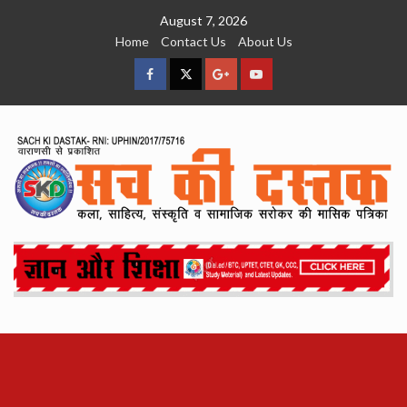
Skip
August 7, 2026
to
Home
Contact Us
About Us
content
facebook
Twitter
Google
YouTube
Plus