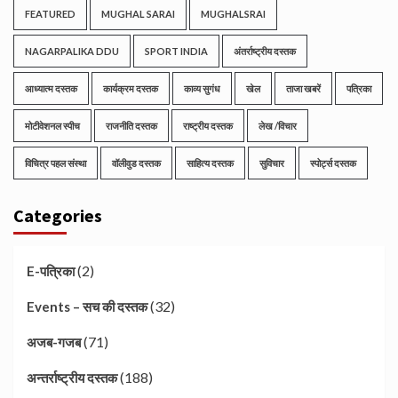
FEATURED
MUGHAL SARAI
MUGHALSRAI
NAGARPALIKA DDU
SPORT INDIA
अंतर्राष्ट्रीय दस्तक
आध्यात्म दस्तक
कार्यक्रम दस्तक
काव्य सुगंध
खेल
ताजा खबरें
पत्रिका
मोटीवेशनल स्पीच
राजनीति दस्तक
राष्ट्रीय दस्तक
लेख /विचार
विचित्र पहल संस्था
वॉलीवुड दस्तक
साहित्य दस्तक
सुविचार
स्पोर्ट्स दस्तक
Categories
(2)
E-पत्रिका
(32)
Events – सच की दस्तक
(71)
अजब-गजब
(188)
अन्तर्राष्ट्रीय दस्तक