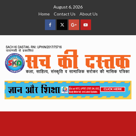
Skip
August 6, 2026
to
Home
Contact Us
About Us
content
facebook
Twitter
Google
YouTube
Plus