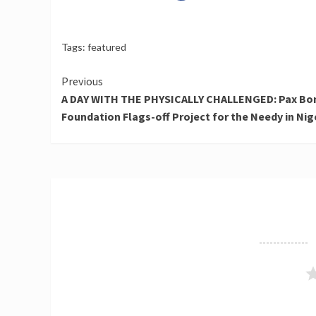
Tags:
featured
Continue
Previous
A DAY WITH THE PHYSICALLY CHALLENGED: Pax B
Reading
Foundation Flags-off Project for the Needy in Nig