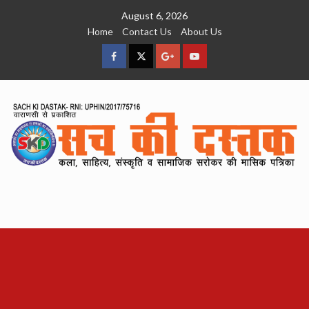
Skip
August 6, 2026
to
Home
Contact Us
About Us
content
facebook
Twitter
Google
YouTube
Plus