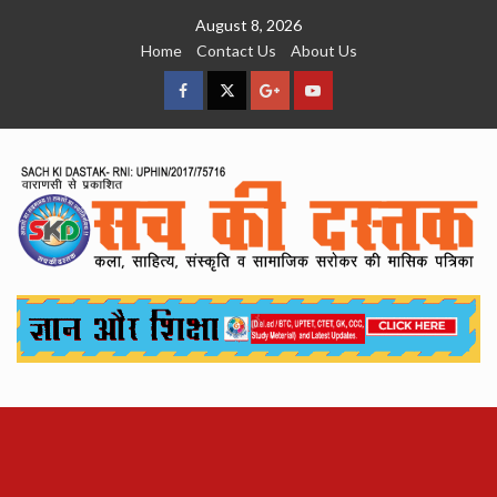
Skip
August 8, 2026
to
Home
Contact Us
About Us
content
facebook
Twitter
Google
YouTube
Plus