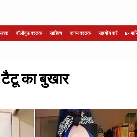
स्तक
वॉलीवुड दस्तक
साहित्य
काव्य दस्तक
सहयोग करें
E- मा
टैटू का बुखार