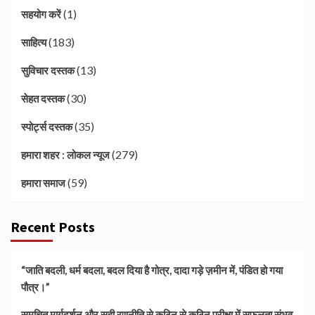
(1)
सहयोग करें
(183)
साहित्य
(13)
सुविचार दस्तक
(30)
सेहत दस्तक
(35)
स्पोर्ट्स दस्तक
(279)
हमारा शहर : लोकल न्यूज
(59)
हमारा समाज
Recent Posts
“जाति बदली, धर्म बदला, बदल दिया है गोत्र, दादा गड़े ज़मीन में, पंडित हो गया
पौत्र।”
समुचित मार्गदर्शन और सही रणनीति से कठिन से कठिन परीक्षा में सफलता संभव