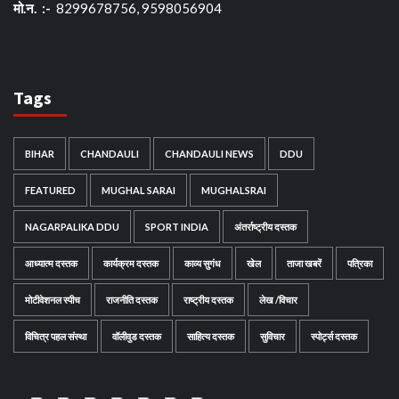
मो.न. :-
8299678756, 9598056904
Tags
BIHAR
CHANDAULI
CHANDAULI NEWS
DDU
FEATURED
MUGHAL SARAI
MUGHALSRAI
NAGARPALIKA DDU
SPORT INDIA
अंतर्राष्ट्रीय दस्तक
आध्यात्म दस्तक
कार्यक्रम दस्तक
काव्य सुगंध
खेल
ताजा खबरें
पत्रिका
मोटीवेशनल स्पीच
राजनीति दस्तक
राष्ट्रीय दस्तक
लेख /विचार
विचित्र पहल संस्था
वॉलीवुड दस्तक
साहित्य दस्तक
सुविचार
स्पोर्ट्स दस्तक