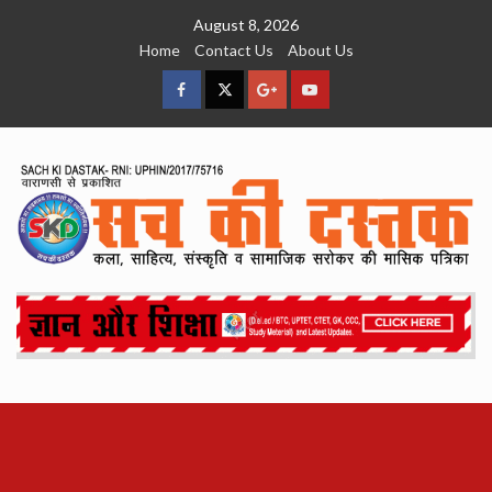
Skip
August 8, 2026
to
Home
Contact Us
About Us
content
facebook
Twitter
Google
YouTube
Plus