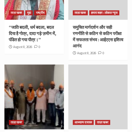
ताज़ा खबर
मुद्दा
राष्ट्रीय
ताज़ा खबर
हमारा शहर : लोकल न्यूज
“जाति बदली, धर्म बदला, बदल
समुचित मार्गदर्शन और सही
दिया है गोत्र, दादा गड़े ज़मीन में,
रणनीति से कठिन से कठिन परीक्षा
पंडित हो गया पौत्र।”
में सफलता संभव : आईएएस इशित्व
आनंद
August 8, 2026
0
August 8, 2026
0
ताज़ा खबर
आध्यात्म दस्तक
ताज़ा खबर