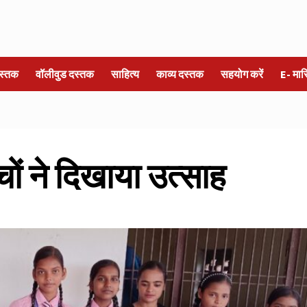
स्तक
वॉलीवुड दस्तक
साहित्य
काव्य दस्तक
सहयोग करें
E- मा
च्चों ने दिखाया उत्साह