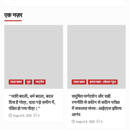
एक नज़र
ताज़ा खबर
मुद्दा
राष्ट्रीय
ताज़ा खबर
हमारा शहर : लोकल न्यूज
“जाति बदली, धर्म बदला, बदल
समुचित मार्गदर्शन और सही
दिया है गोत्र, दादा गड़े ज़मीन में,
रणनीति से कठिन से कठिन परीक्षा
पंडित हो गया पौत्र।”
में सफलता संभव : आईएएस इशित्व
आनंद
August 8, 2026
0
August 8, 2026
0