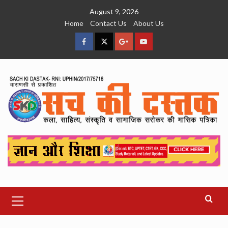
Skip
August 9, 2026
to
Home
Contact Us
About Us
content
facebook
Twitter
Google
YouTube
Plus
Primary
Menu