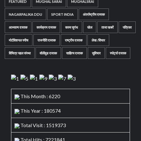
FEATURED
MUGHAL SARAI
MUGHALSRAI
NAGARPALIKA DDU
SPORT INDIA
अंतर्राष्ट्रीय दस्तक
आध्यात्म दस्तक
कार्यक्रम दस्तक
काव्य सुगंध
खेल
ताजा खबरें
पत्रिका
मोटीवेशनल स्पीच
राजनीति दस्तक
राष्ट्रीय दस्तक
लेख /विचार
विचित्र पहल संस्था
वॉलीवुड दस्तक
साहित्य दस्तक
सुविचार
स्पोर्ट्स दस्तक
This Month : 6220
This Year : 180574
Total Visit : 1519373
Total Hits : 7221841