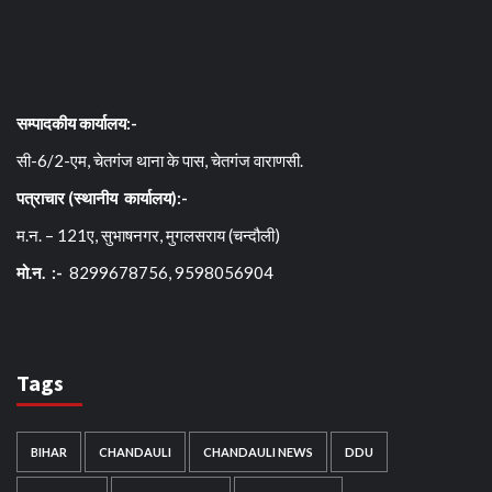
सम्पादकीय कार्यालय:-
सी-6/2-एम, चेतगंज थाना के पास, चेतगंज वाराणसी.
पत्राचार (स्थानीय कार्यालय):-
म.न. – 121ए, सुभाषनगर, मुगलसराय (चन्दौली)
मो.न. :-
8299678756, 9598056904
Tags
BIHAR
CHANDAULI
CHANDAULI NEWS
DDU