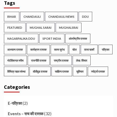
Tags
BIHAR
CHANDAULI
CHANDAULI NEWS
DDU
FEATURED
MUGHAL SARAI
MUGHALSRAI
NAGARPALIKA DDU
SPORT INDIA
अंतर्राष्ट्रीय दस्तक
आध्यात्म दस्तक
कार्यक्रम दस्तक
काव्य सुगंध
खेल
ताजा खबरें
पत्रिका
मोटीवेशनल स्पीच
राजनीति दस्तक
राष्ट्रीय दस्तक
लेख /विचार
विचित्र पहल संस्था
वॉलीवुड दस्तक
साहित्य दस्तक
सुविचार
स्पोर्ट्स दस्तक
Categories
(2)
E-पत्रिका
(32)
Events – सच की दस्तक