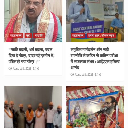
ताज़ा खबर
मुद्दा
राष्ट्रीय
ताज़ा खबर
हमारा शहर : लोकल न्यूज
“जाति बदली, धर्म बदला, बदल
समुचित मार्गदर्शन और सही
दिया है गोत्र, दादा गड़े ज़मीन में,
रणनीति से कठिन से कठिन परीक्षा
पंडित हो गया पौत्र।”
में सफलता संभव : आईएएस इशित्व
आनंद
August 8, 2026
0
August 8, 2026
0