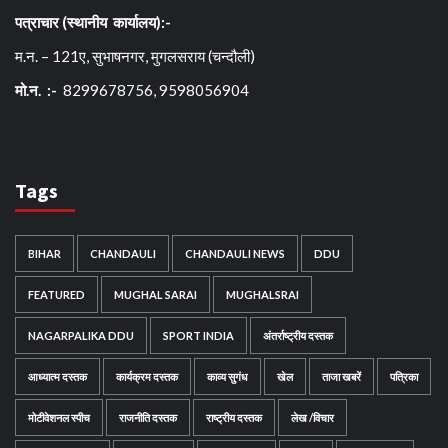
पत्राचार (स्थानीय कार्यालय):-
म.न. – 121ए, सुभाषनगर, मुगलसराय (चन्दौली)
मो.न. :-
8299678756, 9598056904
Tags
BIHAR
CHANDAULI
CHANDAULI NEWS
DDU
FEATURED
MUGHAL SARAI
MUGHALSRAI
NAGARPALIKA DDU
SPORT INDIA
अंतर्राष्ट्रीय दस्तक
आध्यात्म दस्तक
कार्यक्रम दस्तक
काव्य सुगंध
खेल
ताजा खबरें
पत्रिका
मोटीवेशनल स्पीच
राजनीति दस्तक
राष्ट्रीय दस्तक
लेख /विचार