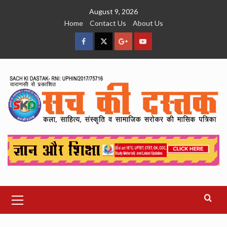
Skip
August 9, 2026
to
Home
Contact Us
About Us
content
facebook
Twitter
Google
YouTube
Plus
Primary
Menu