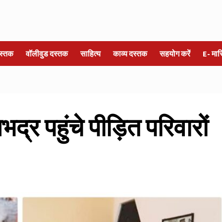
स्तक
वॉलीवुड दस्तक
साहित्य
काव्य दस्तक
सहयोग करें
E- मा
्र पहुंचे पीड़ित परिवारों