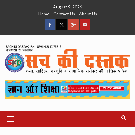
Skip
August 9, 2026
to
Home
Contact Us
About Us
content
facebook
Twitter
Google
YouTube
Plus
Primary
Menu